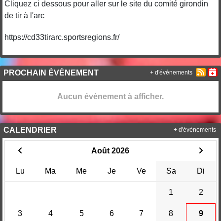
Cliquez ci dessous pour aller sur le site du comité girondin
de tir à l'arc
https://cd33tirarc.sportsregions.fr/
PROCHAIN ÉVÈNEMENT
+ d'évènements
Aucun évènement à afficher.
CALENDRIER
+ d'évènements
Août 2026
Lu
Ma
Me
Je
Ve
Sa
Di
1
2
3
4
5
6
7
8
9