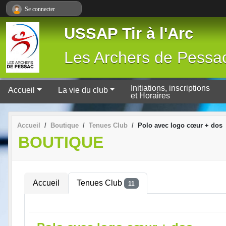
Panneau de gestion des cookies
Se connecter
USSAP Tir à l'Arc
Les Archers de Pessa
Initiations, inscriptions
Accueil
La vie du club
et Horaires
Accueil
Boutique
Tenues Club
Polo avec logo cœur + dos
BOUTIQUE
Accueil
Tenues Club
11