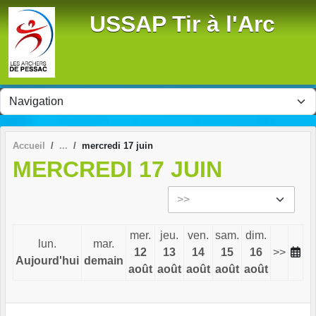
Panneau de gestion des cookies
USSAP Tir à l'Arc
Accueil
mercredi 17 juin
MERCREDI 17 JUIN
mer.
jeu.
ven.
sam.
dim.
lun.
mar.
12
13
14
15
16
>>
Aujourd'hui
demain
août
août
août
août
août